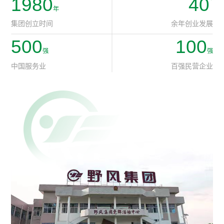
1980
40
袋大输液生产基地之一；科冠聚合物专业生产绿色水性底胶、丙
年
烯酸乳胶、功能高分子材料、医药包装材料等，发展前景和领域
集团创立时间
余年创业发展
广阔；野风博聚新材料聚焦于高性能新材料的研发、生产及工程
化应用，生产LCP、PI、PEEK、PAI、耐高温尼龙、芳纶、锂电
500
100
池电解液等产品，可为5G通讯、电子电器、轨道交通、航空航
强
强
天、医疗健康等行业提供全球化供应链产品；野风医疗器械专业
从事第一、二、三类医疗器械的研发、设计、生产和销售；产发
中国服务业
百强民营企业
热电响应政府的环保政策要求，建设生物质锅炉，具备年产40万
吨蒸汽产能，以保障野风生产基地及周边工业企业的生产和供汽
安全，年处理工业固废10万余吨；野风服饰专业生产工装夹克、
工装裤、连体工作服、防寒夹克、雨衣、阻燃工作服、防静电工
作服、消防战斗服等劳保工作服。
野风房地产业成长于20世纪90年代初期，是最早从事房地产业的
民营企业之一。业务范围主要集中于长三角地区，以开发城市公
寓、写字楼、别墅等业态为主，形成了从各种形态的住宅及公建
项目的开发和运营服务。累计开发近300余万方，如杭州施家花
园、野风现代城、野风海天城、野风启城等系列楼盘。曾获中国
房地产协会及建设部颁发的"广厦奖"、"中国土木工程詹天佑奖住
宅小区金奖"等国家级荣誉，并曾入围房地产开发企业浙江省30
强，长三角80强。近年来随着房地产行业分化不断加快，野风房
产率先以包容、开放的姿态与更多的企业形成战略合作由传统的
房产开发向“投资+开发+运营”的多元化复合地产转型升级，向金
融地产基金转型，成立了专业地产基金投资平台，累计管理投资
规模近百亿元。