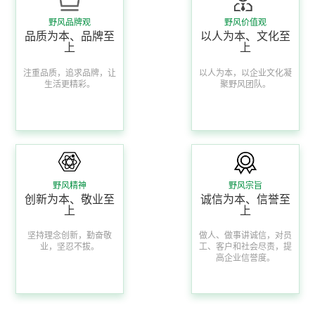
野风品牌观
野风价值观
品质为本、品牌至
以人为本、文化至
上
上
注重品质，追求品牌，让
以人为本，以企业文化凝
生活更精彩。
聚野风团队。
野风精神
野风宗旨
创新为本、敬业至
诚信为本、信誉至
上
上
坚持理念创新，勤奋敬
做人、做事讲诚信，对员
业，坚忍不拔。
工、客户和社会尽责，提
高企业信誉度。