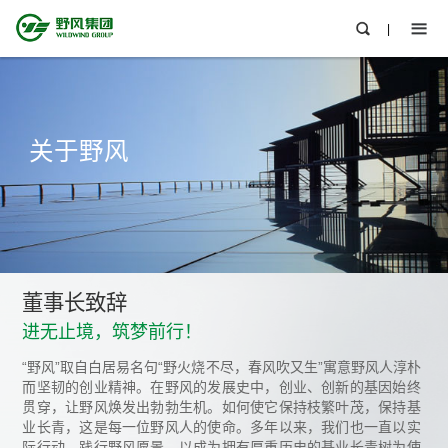
|
关于野风
董事长致辞
进无止境，筑梦前行！
“野风”取自白居易名句“野火烧不尽，春风吹又生”寓意野风人淳朴
而坚韧的创业精神。在野风的发展史中，创业、创新的基因始终
贯穿，让野风焕发出勃勃生机。如何使它保持枝繁叶茂，保持基
业长青，这是每一位野风人的使命。多年以来，我们也一直以实
际行动，践行野风愿景，以成为拥有厚重历史的基业长青树为使