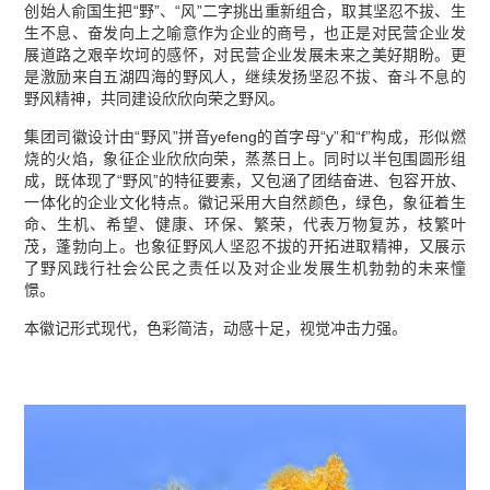
创始人俞国生把“野”、“风”二字挑出重新组合，取其坚忍不拔、生
生不息、奋发向上之喻意作为企业的商号，也正是对民营企业发
展道路之艰辛坎坷的感怀，对民营企业发展未来之美好期盼。更
是激励来自五湖四海的野风人，继续发扬坚忍不拔、奋斗不息的
野风精神，共同建设欣欣向荣之野风。
集团司徽设计由“野风”拼音yefeng的首字母“y”和“f”构成，形似燃
烧的火焰，象征企业欣欣向荣，蒸蒸日上。同时以半包围圆形组
成，既体现了“野风”的特征要素，又包涵了团结奋进、包容开放、
一体化的企业文化特点。徽记采用大自然颜色，绿色，象征着生
命、生机、希望、健康、环保、繁荣，代表万物复苏，枝繁叶
茂，蓬勃向上。也象征野风人坚忍不拔的开拓进取精神，又展示
了野风践行社会公民之责任以及对企业发展生机勃勃的未来憧
憬。
本徽记形式现代，色彩简洁，动感十足，视觉冲击力强。