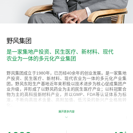
野风集团
是一家集地产投资、民生医疗、新材料、现代
农业为一体的多元化产业集团
野风集团成立于1980年，已历经40余年的创业发展。是一家集地
产投资、民生医疗、新材料、现代农业为一体的多元化产业集
团。野风东阳生产基地近年来积极以技术进步为核心促成集团产
业升级，并形成了以野风药业为主的民生医疗产业；以科冠聚合
物为主的高科技新材料产业，并以GMP、FDA等认证体系为标
准，不断向高技术含量、高附加值、低污染的新兴产业格局转
化。
展开更多内容
以医药健康产业为主，涵盖医药原料药、制剂、医疗器械、劳保
防护、高分子聚合物、胶乳涂膜、农业、集中供热等。野风药业
的产品结构为化学合成药，生物制药以及抗肿瘤一类新药三大
类；康吉尔药业为目前国内最大的专业生产非PVC多层共挤膜软
+