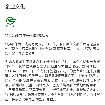
企业文化
“野风”商号由来和司徽释义
“野风”作为正式商号确立于1988年，取自唐代文豪白居易之成名
作《赋得古原草送别》中的名句“离离原上草，一岁一枯荣，野火
烧不尽，春风吹又生。”
创始人俞国生在谈到企业发展感怀时讲到，民营企业恰似一棵棵
“野草”，其特性就是普普通通但生命力相当顽强。野风创始于
1980年，正值中国开始改革开放之际，初生的民营企业还十分脆
弱，各种困难险阻像野火，瞬息间能把野草连茎带叶统统“烧尽”，
民营企业的发展充满着危机和变数，存活率始终在10%以下徘
徊。然而烈火虽猛，困难再多，也无法烧尽那深藏地底的草根，
一旦春风带雨，野草便会复苏，继续抽芽出叶，重新铺盖大地。
“春风吹又生”，语言朴实有力，不但写出了“野草”的性格，而且写
出一种从烈火中再生的理想的典型。