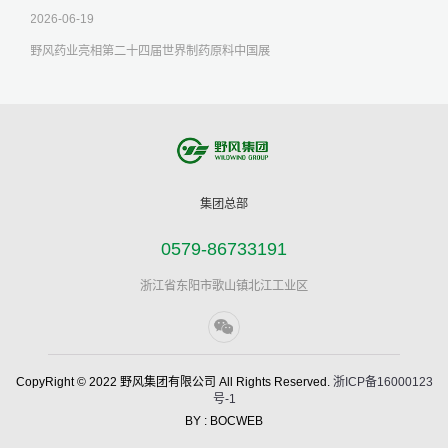
2026-06-19
2026
野风药业亮相第二十四届世界制药原料中国展
市畜
集团总部
0579-86733191
浙江省东阳市歌山镇北江工业区
CopyRight © 2022 野风集团有限公司 All Rights Reserved.
浙ICP备16000123
号-1
BY : BOCWEB