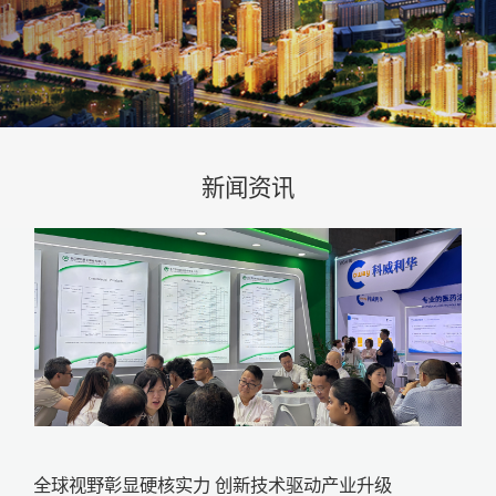
新闻资讯
督导
全球视野彰显硬核实力 创新技术驱动产业升级
压实